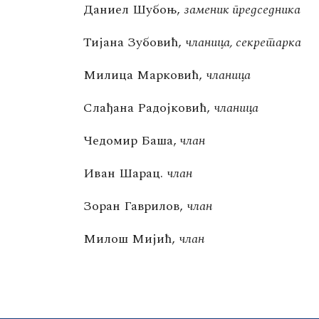
Даниел Шубоњ,
заменик председника
Тијана Зубовић,
чланица, секретарка
Милица Марковић,
чланица
Слађана Радојковић,
чланица
Чедомир Баша,
члан
Иван Шарац.
члан
Зоран Гаврилов,
члан
Милош Мијић,
члан